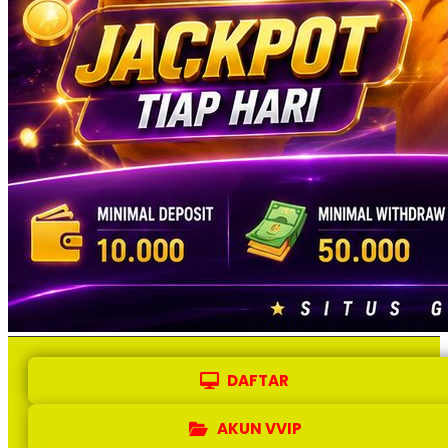
DAFTAR
AKUN VVIP