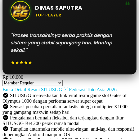
❝
DIMAS SAPUTRA
TOP PLAYER
"Proses transaksinya serba praktis dengan
sistem yang stabil sepanjang hari. Mantap
sekali."
★★★★★
Rp
10.000
Buka Detail Resmi SITUSGG ⁙ Federasi Toto Asia 2026
SITUSGG menyediakan link viral resmi game slot Gates of
Olympus 1000 dengan performa server super cepat
Sensasi pecahan perkalian fantastis hingga multiplier X1000
yang gampang maxwin setiap hari
Pengalaman bermain fleksibel dan terjangkau dengan fitur
SITUSGG Bet 200 perak ramah modal
Tampilan antarmuka mobile ultra-ringan, anti-lag, dan responsif
di perangkat Android maupun iOS