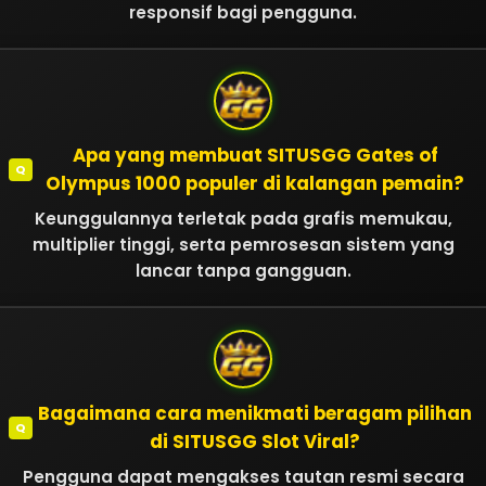
responsif bagi pengguna.
Apa yang membuat SITUSGG Gates of
Q
Olympus 1000 populer di kalangan pemain?
Keunggulannya terletak pada grafis memukau,
multiplier tinggi, serta pemrosesan sistem yang
lancar tanpa gangguan.
Bagaimana cara menikmati beragam pilihan
Q
di SITUSGG Slot Viral?
Pengguna dapat mengakses tautan resmi secara