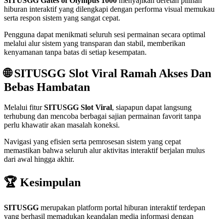
SITUSGG Gates of Olympus 1000
menyajikan deretan pilihan
hiburan interaktif yang dilengkapi dengan performa visual memukau
serta respon sistem yang sangat cepat.
Pengguna dapat menikmati seluruh sesi permainan secara optimal
melalui alur sistem yang transparan dan stabil, memberikan
kenyamanan tanpa batas di setiap kesempatan.
🌐 SITUSGG Slot Viral Ramah Akses Dan
Bebas Hambatan
Melalui fitur
SITUSGG Slot Viral
, siapapun dapat langsung
terhubung dan mencoba berbagai sajian permainan favorit tanpa
perlu khawatir akan masalah koneksi.
Navigasi yang efisien serta pemrosesan sistem yang cepat
memastikan bahwa seluruh alur aktivitas interaktif berjalan mulus
dari awal hingga akhir.
🏆 Kesimpulan
SITUSGG
merupakan platform portal hiburan interaktif terdepan
yang berhasil memadukan keandalan media informasi dengan