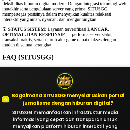
fleksibilitas hiburan digital modern. Dengan integrasi teknologi web
mutakhir serta pengelolaan server yang prima, SITUSGG
mempertegas posisinya dalam menyajikan kualitas relaksasi
interaktif yang aman, nyaman, dan menguntungkan.
🎯
STATUS SISTEM:
Layanan terverifikasi
LANCAR,
OPTIMAL, DAN RESPONSIF
— performa server stabil,
transaksi praktis, serta seluruh alur game dapat diakses dengan
mudah di semua perangkat.
FAQ (SITUSGG)
Bagaimana SITUSGG menyelaraskan portal
Q
jurnalisme dengan hiburan digital?
SITUSGG memanfaatkan infrastruktur media
informasi yang cepat dan transparan untuk
menyajikan platform hiburan interaktif yang