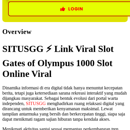
LOGIN
Overview
SITUSGG ⚡ Link Viral Slot
Gates of Olympus 1000 Slot
Online Viral
Dinamika informasi di era digital tidak hanya menuntut kecepatan
berita, tetapi juga ketersediaan sarana rekreasi interaktif yang mudah
dijangkau masyarakat. Sebagai bentuk evolusi dari portal warta
independen,
SITUSGG
menghadirkan ruang relaksasi digital yang
dirancang untuk memberikan kenyamanan maksimal. Lewat
tampilan antarmuka yang bersih dan berkecepatan tinggi, siapa saja
dapat menikmati ragam sajian hiburan tanpa kendala akses.
Menikmati aktivitas santai seusai memantau perkembangan tren