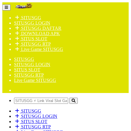
SITUSGG
SITUSGG LOGIN
SITUSGG DAFTAR
DOWNLOAD APK
SITUS SLOT
SITUSGG RTP
Live Game SITUSGG
SITUSGG
SITUSGG LOGIN
SITUS SLOT
SITUSGG RTP
Live Game SITUSGG
SITUSGG
SITUSGG LOGIN
SITUS SLOT
SITUSGG RTP