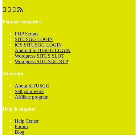
Popular
categories
PHP Scripts
SITUSGG LOGIN
iOS SITUSGG LOGIN
Android SITUSGG LOGIN
Wordpress SITUS SLOT
Wordpress SITUSGG RTP
More
info
About SITUSGG
Sell your work
Affiliate program
Help
& support
Help Center
Forum
Blog